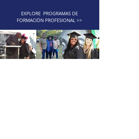
EXPLORE PROGRAMAS DE
FORMACIÓN PROFESIONAL >>
Valores
fundamentales
Educación + Defensa =
Empoderamiento
Creencia
Creemos firmemente que las personas
pueden cambiar sus vidas y sus