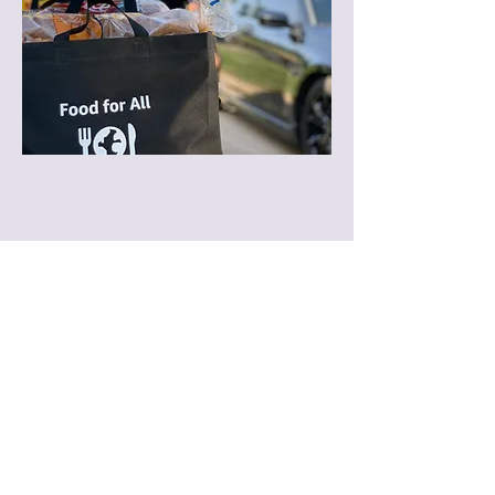
Despensa de
alimentos
A través de nuestra asociación con
Sharing Life Community Outreach,
podemos distribuir alimentos a las
personas y familias que lo necesitan
todos los sábados del mes. Póngase en