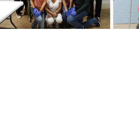
Empoweri
Las 