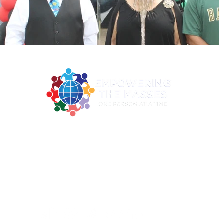
2922 MLK Jr. BLVD Suite 131A Dallas TX 75215
Teléfono: 972-460-6316 | Correo electrónico: 972-460-6316
Horario de oficina: Lun - Jue: 9am - 2pm
ng the Masses Inc. es una organización registrada 501c3 bajo EIN 82
donaciones son deducibles de impuestos en la medida permitida por la 