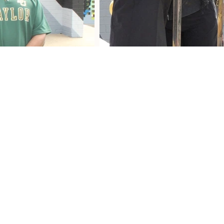
-4300966.
ley.