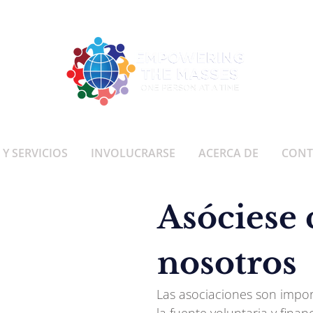
Y SERVICIOS
INVOLUCRARSE
ACERCA DE
CONT
Asóciese
nosotros
Las asociaciones son impor