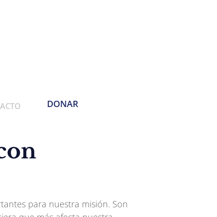
Teléfono: 972-460-6316
Correo electrónico:
info@empoweringthemases.org
DONAR
ACTO
 con
tantes para nuestra misión. Son